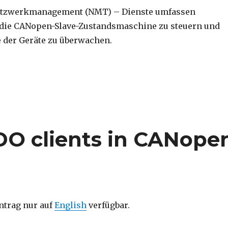
tzwerkmanagement (NMT) – Dienste umfassen
die CANopen-Slave-Zustandsmaschine zu steuern und
 der Geräte zu überwachen.
werkmanagement – NMT“
SDO clients in CANope
intrag nur auf
English
verfügbar.