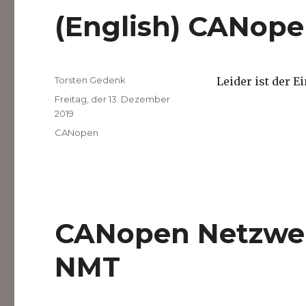
(English) CANop
Autor
Torsten Gedenk
Leider ist der E
Veröffentlicht
Freitag, der 13. Dezember
am
2019
Kategorien
CANopen
CANopen Netzwe
NMT