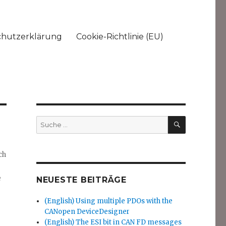
chutzerklärung
Cookie-Richtlinie (EU)
SUCHEN
Suche
nach:
ch
e
NEUESTE BEITRÄGE
(English) Using multiple PDOs with the
CANopen DeviceDesigner
(English) The ESI bit in CAN FD messages