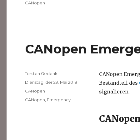
am
Kategorien
CANopen
CANopen Emerge
Autor
Torsten Gedenk
CANopen Emerge
Veröffentlicht
Dienstag, der 29. Mai 2018
Bestandteil des
am
Kategorien
CANopen
signalieren.
Schlagwörter
CANopen
,
Emergency
CANopen 