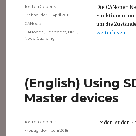
Autor
Torsten Gedenk
Die CANopen Ne
Veröffentlicht
Freitag, der 5. April 2019
Funktionen um 
am
Kategorien
CANopen
um die Zustände
Schlagwörter
„CANopen Netz
CANopen
,
Heartbeat
,
NMT
,
weiterlesen
Node Guarding
(English) Using 
Master devices
Autor
Torsten Gedenk
Leider ist der E
Veröffentlicht
Freitag, der 1. Juni 2018