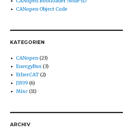
CANopen Bootloader Node-ID
CANopen Object Code
KATEGORIEN
CANopen
(23)
EnergyBus
(3)
EtherCAT
(2)
J1939
(6)
Misc
(11)
ARCHIV