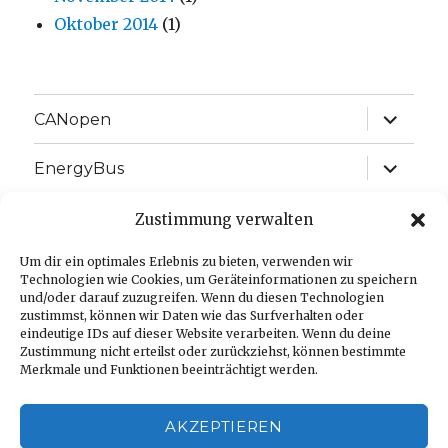
Oktober 2014
(1)
Unterme
CANopen
anzeige
Unterme
EnergyBus
anzeige
Unterme
EtherCAT
Zustimmung verwalten
anzeige
Unterme
Um dir ein optimales Erlebnis zu bieten, verwenden wir
J1939
anzeige
Technologien wie Cookies, um Geräteinformationen zu speichern
und/oder darauf zuzugreifen. Wenn du diesen Technologien
Unterme
Sprache:
zustimmst, können wir Daten wie das Surfverhalten oder
anzeige
eindeutige IDs auf dieser Website verarbeiten. Wenn du deine
Zustimmung nicht erteilst oder zurückziehst, können bestimmte
Impressum
Merkmale und Funktionen beeinträchtigt werden.
Datenschutzerklärung
AKZEPTIEREN