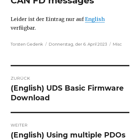
CAN FD messages
Leider ist der Eintrag nur auf
English
verfügbar.
Autor
Veröffentlicht
Kategorien
Torsten Gedenk
Donnerstag, der 6. April 2023
Misc
am
Beitragsnavigation
ZURÜCK
(English) UDS Basic Firmware
Vorheriger
Beitrag:
Download
WEITER
(English) Using multiple PDOs
Nächster