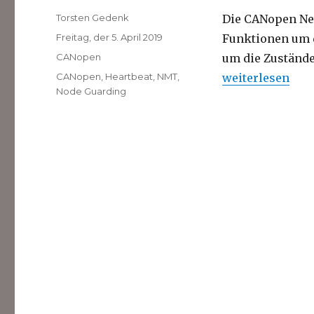
Autor
Torsten Gedenk
Die CANopen Ne
Veröffentlicht
Freitag, der 5. April 2019
Funktionen um 
am
Kategorien
CANopen
um die Zustände
Schlagwörter
„CANopen Netz
CANopen
,
Heartbeat
,
NMT
,
weiterlesen
Node Guarding