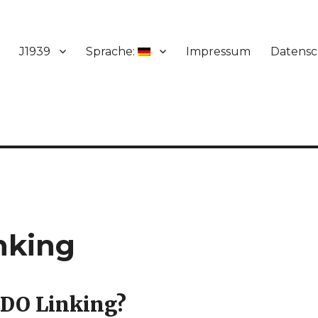
J1939
Sprache:
Impressum
Datensc
nking
PDO Linking?