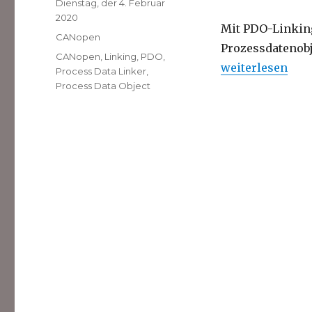
Veröffentlicht
Dienstag, der 4. Februar
am
2020
Mit PDO-Linkin
Kategorien
CANopen
Prozessdatenobj
Schlagwörter
CANopen
,
Linking
,
PDO
,
„CANopen PDO L
weiterlesen
Process Data Linker
,
Process Data Object