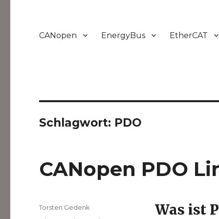
CANopen
EnergyBus
EtherCAT
Schlagwort:
PDO
CANopen PDO Li
Was ist 
Autor
Torsten Gedenk