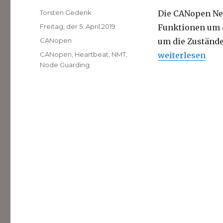
Autor
Torsten Gedenk
Die CANopen Ne
Veröffentlicht
Freitag, der 5. April 2019
Funktionen um 
am
Kategorien
CANopen
um die Zustände
Schlagwörter
„CANopen Netz
CANopen
,
Heartbeat
,
NMT
,
weiterlesen
Node Guarding