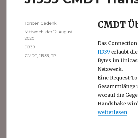
CMDT Üb
Autor
Torsten Gedenk
Veröffentlicht
Mittwoch, der 12. August
am
2020
Das Connection
Kategorien
J1939
J1939
erlaubt di
Schlagwörter
CMDT
,
J1939
,
TP
Bytes im Unicas
Netzwerk.
Eine Request-To
Gesammtlänge un
worauf die Gegen
Handshake wird 
„J1939 CMDT Tr
weiterlesen