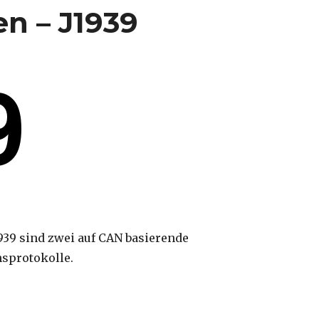
n – J1939
39 sind zwei auf CAN basierende
protokolle.
pen – J1939“