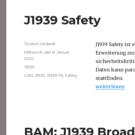
J1939 Safety
Autor
Torsten Gedenk
J1939 Safety ist
Veröffentlicht
Mittwoch, der 8. Januar
Erweiterung z
am
2020
sicherheitskrit
Kategorien
J1939
Daten kann para
Schlagwörter
CAN
,
J1939
,
J1939-76
,
Safety
stattfinden.
„J1939 Safety“
weiterlesen
BAM: J1939 Broa