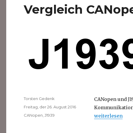
Vergleich CANope
Autor
Torsten Gedenk
CANopen und J19
Veröffentlicht
Freitag, der 26. August 2016
Kommunikations
am
Kategorien
„Vergleich CANo
CANopen
,
J1939
weiterlesen