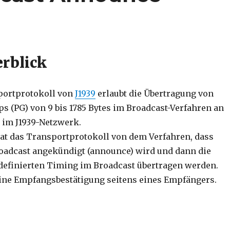
rblick
ortprotokoll von
J1939
erlaubt die Übertragung von
s (PG) von 9 bis 1785 Bytes im Broadcast-Verfahren an
 im J1939-Netzwerk.
t das Transportprotokoll von dem Verfahren, dass
oadcast angekündigt (announce) wird und dann die
definierten Timing im Broadcast übertragen werden.
eine Empfangsbestätigung seitens eines Empfängers.
oadcast Announce Message“