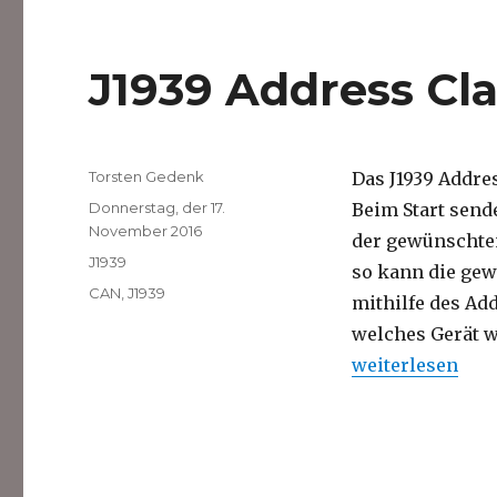
J1939 Address Cl
Autor
Torsten Gedenk
Das J1939 Addre
Veröffentlicht
Donnerstag, der 17.
Beim Start send
am
November 2016
der gewünschten
Kategorien
J1939
so kann die gew
Schlagwörter
CAN
,
J1939
mithilfe des Ad
welches Gerät w
„J1939 Address 
weiterlesen