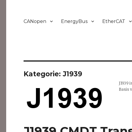
CANopen
EnergyBus
EtherCAT
Kategorie:
J1939
J1939 
Basis 
J1939 CMDT Trans