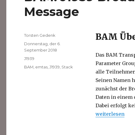
Message
BAM Übe
Autor
Torsten Gedenk
Veröffentlicht
Donnerstag, der 6.
am
September 2018
Das BAM Transp
Kategorien
J1939
Parameter Group
Schlagwörter
BAM
,
emtas
,
J1939
,
Stack
alle Teilnehmer
Seinen Namen ha
zunächst der Br
Daten in einem 
Dabei erfolgt k
„BAM: J1939 Br
weiterlesen