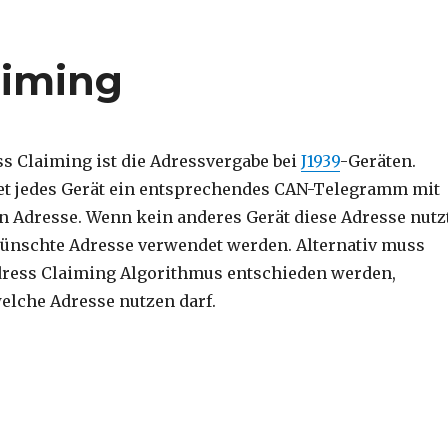
aiming
ss Claiming ist die Adressvergabe bei
J1939
-Geräten.
et jedes Gerät ein entsprechendes CAN-Telegramm mit
 Adresse. Wenn kein anderes Gerät diese Adresse nutzt
ünschte Adresse verwendet werden. Alternativ muss
dress Claiming Algorithmus entschieden werden,
elche Adresse nutzen darf.
Claiming“