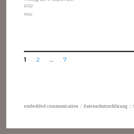
am
2022
Kategorien
Misc
Seitennummerierung
SEITE
SEITE
SEITE
1
2
…
7
der
Beiträge
embedded communication
Datenschutzerklärung