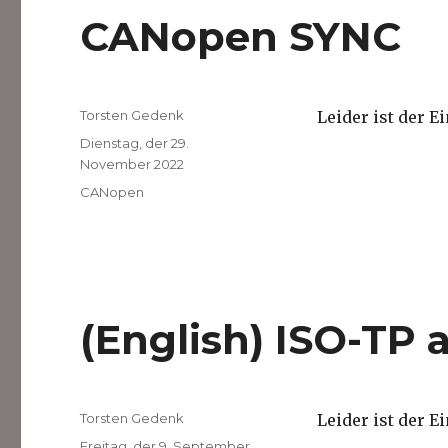
CANopen SYNC
Autor
Torsten Gedenk
Leider ist der E
Veröffentlicht
Dienstag, der 29.
am
November 2022
Kategorien
CANopen
(English) ISO-TP 
Autor
Torsten Gedenk
Leider ist der E
Veröffentlicht
Freitag, der 9. September