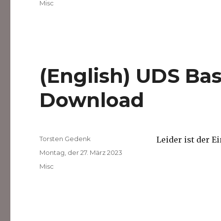
Kategorien
Misc
(English) UDS Ba
Download
Autor
Torsten Gedenk
Leider ist der E
Veröffentlicht
Montag, der 27. März 2023
am
Kategorien
Misc