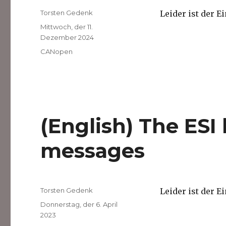
Autor
Torsten Gedenk
Leider ist der E
Veröffentlicht
Mittwoch, der 11.
am
Dezember 2024
Kategorien
CANopen
(English) The ESI
messages
Autor
Torsten Gedenk
Leider ist der E
Veröffentlicht
Donnerstag, der 6. April
am
2023