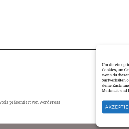
Um dir ein opti
NÄ
Cookies, um Ge
HST
Wenn du diesen
SEI
Surfverhalten o
E
deine Zustimmu
Merkmale und F
Stolz präsentiert von WordPress
AKZEPTI