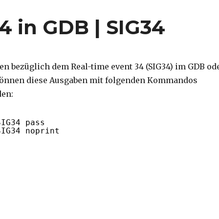
4 in GDB | SIG34
ben bezüglich dem Real-time event 34 (SIG34) im GDB od
 können diese Ausgaben mit folgenden Kommandos
den:
SIG34 pass
SIG34 noprint
 34 in GDB | SIG34“