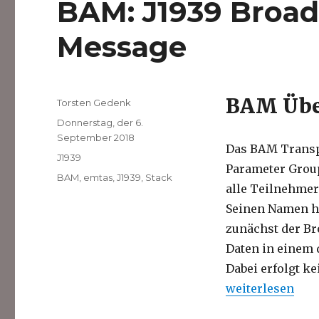
BAM: J1939 Broa
Message
BAM Übe
Autor
Torsten Gedenk
Veröffentlicht
Donnerstag, der 6.
am
September 2018
Das BAM Transp
Kategorien
J1939
Parameter Group
Schlagwörter
BAM
,
emtas
,
J1939
,
Stack
alle Teilnehmer
Seinen Namen ha
zunächst der Br
Daten in einem 
Dabei erfolgt k
„BAM: J1939 Br
weiterlesen