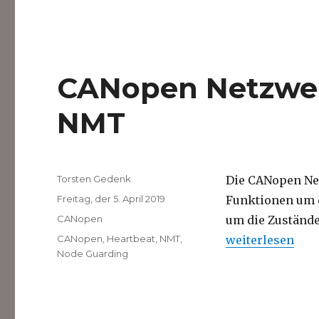
CANopen Netzwe
NMT
Autor
Torsten Gedenk
Die CANopen Ne
Veröffentlicht
Freitag, der 5. April 2019
Funktionen um 
am
Kategorien
CANopen
um die Zustände
Schlagwörter
„CANopen Netz
CANopen
,
Heartbeat
,
NMT
,
weiterlesen
Node Guarding