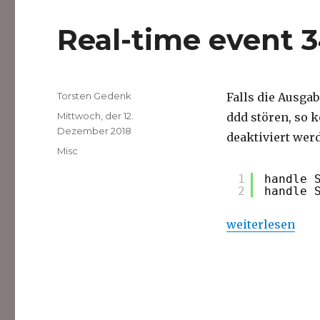
Real-time event 3
Autor
Torsten Gedenk
Falls die Ausga
Veröffentlicht
Mittwoch, der 12.
ddd stören, so
am
Dezember 2018
deaktiviert wer
Kategorien
Misc
1
handle 
2
handle 
„Real-time event
weiterlesen