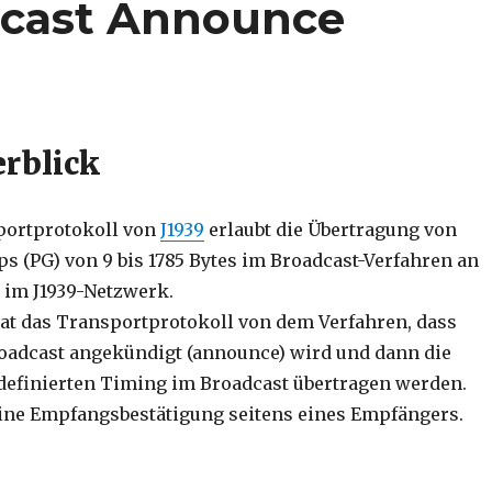
dcast Announce
rblick
ortprotokoll von
J1939
erlaubt die Übertragung von
s (PG) von 9 bis 1785 Bytes im Broadcast-Verfahren an
 im J1939-Netzwerk.
t das Transportprotokoll von dem Verfahren, dass
oadcast angekündigt (announce) wird und dann die
definierten Timing im Broadcast übertragen werden.
eine Empfangsbestätigung seitens eines Empfängers.
oadcast Announce Message“