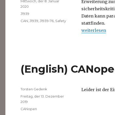
Veröffentlicht
Mittwoch, der 8. Januar
Erweiterung z
am
2020
sicherheitskrit
Kategorien
J1939
Daten kann para
Schlagwörter
CAN
,
J1939
,
J1939-76
,
Safety
stattfinden.
„J1939 Safety“
weiterlesen
(English) CANop
Autor
Torsten Gedenk
Leider ist der E
Veröffentlicht
Freitag, der 13. Dezember
am
2019
Kategorien
CANopen