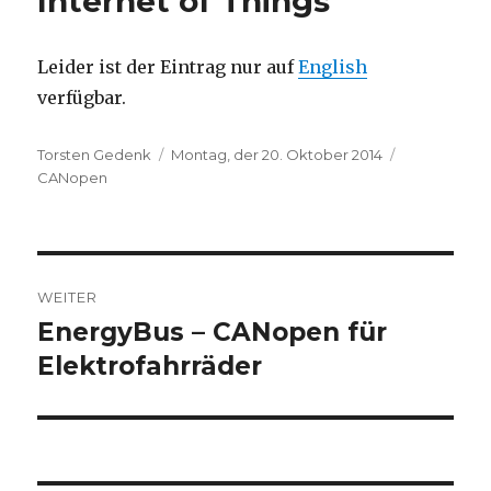
Internet of Things
Leider ist der Eintrag nur auf
English
verfügbar.
Autor
Veröffentlicht
Kategorien
Torsten Gedenk
Montag, der 20. Oktober 2014
am
CANopen
Beitragsnavigation
WEITER
EnergyBus – CANopen für
Nächster
Beitrag:
Elektrofahrräder