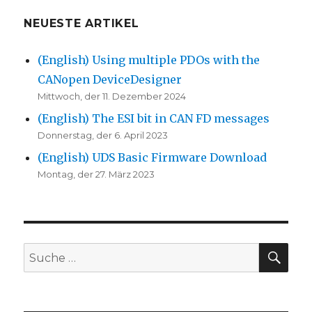
NEUESTE ARTIKEL
(English) Using multiple PDOs with the
CANopen DeviceDesigner
Mittwoch, der 11. Dezember 2024
(English) The ESI bit in CAN FD messages
Donnerstag, der 6. April 2023
(English) UDS Basic Firmware Download
Montag, der 27. März 2023
SU
Suche
nach: