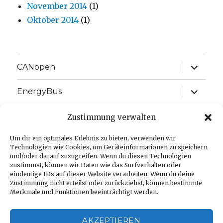
November 2014
(1)
Oktober 2014
(1)
Unterme
CANopen
anzeige
Unterme
EnergyBus
anzeige
Unterme
EtherCAT
Zustimmung verwalten
anzeige
Unterme
Um dir ein optimales Erlebnis zu bieten, verwenden wir
J1939
anzeige
Technologien wie Cookies, um Geräteinformationen zu speichern
und/oder darauf zuzugreifen. Wenn du diesen Technologien
Unterme
Sprache:
zustimmst, können wir Daten wie das Surfverhalten oder
anzeige
eindeutige IDs auf dieser Website verarbeiten. Wenn du deine
Zustimmung nicht erteilst oder zurückziehst, können bestimmte
Impressum
Merkmale und Funktionen beeinträchtigt werden.
Datenschutzerklärung
AKZEPTIEREN