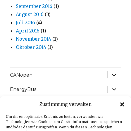
September 2016
(1)
August 2016
(3)
Juli 2016
(4)
April 2016
(1)
November 2014
(1)
Oktober 2014
(1)
Unterme
CANopen
anzeige
Unterme
EnergyBus
anzeige
Unterme
EtherCAT
Zustimmung verwalten
anzeige
Unterme
Um dir ein optimales Erlebnis zu bieten, verwenden wir
J1939
anzeige
Technologien wie Cookies, um Geräteinformationen zu speichern
und/oder darauf zuzugreifen. Wenn du diesen Technologien
Unterme