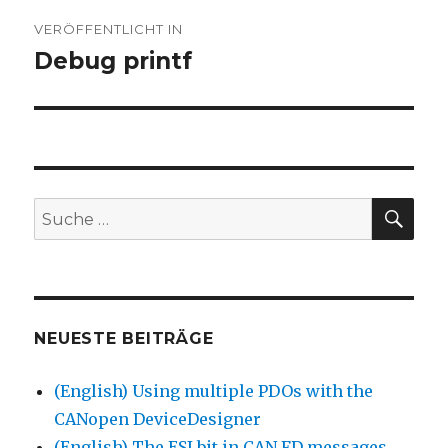
Beitragsnavigation
VERÖFFENTLICHT IN
Debug printf
SU
Suche
nach:
NEUESTE BEITRÄGE
(English) Using multiple PDOs with the
CANopen DeviceDesigner
(English) The ESI bit in CAN FD messages