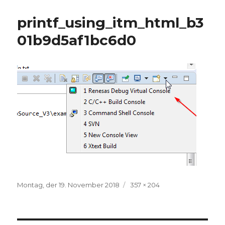
printf_using_itm_html_b3
01b9d5af1bc6d0
Veröffentlicht
Volle
Montag, der 19. November 2018
357 × 204
am
Größe