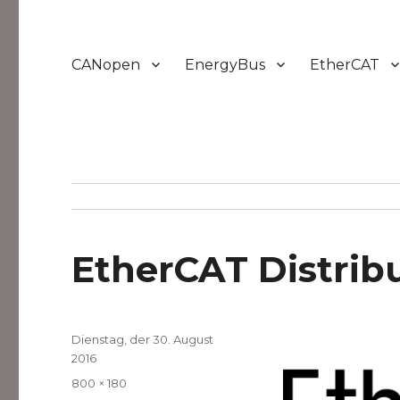
CANopen
EnergyBus
EtherCAT
EtherCAT Distrib
Veröffentlicht
Dienstag, der 30. August
am
2016
Volle
800 × 180