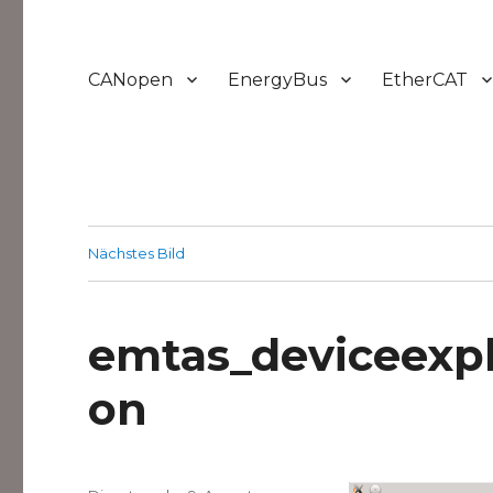
CANopen
EnergyBus
EtherCAT
Nächstes Bild
emtas_deviceexpl
on