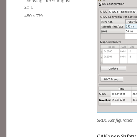
Veröffentlicht
Dienstag, der 9. August
am
2016
Volle
450 × 379
Größe
SRDO Konfiguration
CANopen Safety