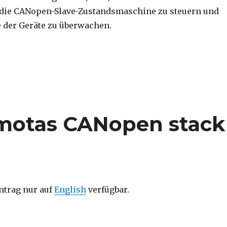
die CANopen-Slave-Zustandsmaschine zu steuern und
 der Geräte zu überwachen.
werkmanagement – NMT“
emotas CANopen stack
intrag nur auf
English
verfügbar.