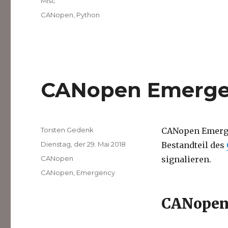
Kategorien
Misc
Schlagwörter
CANopen
,
Python
CANopen Emerge
Autor
Torsten Gedenk
CANopen Emerge
Veröffentlicht
Dienstag, der 29. Mai 2018
Bestandteil des
am
Kategorien
CANopen
signalieren.
Schlagwörter
CANopen
,
Emergency
CANopen 