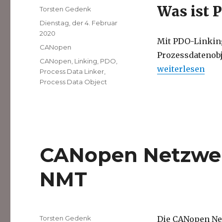
Was ist 
Autor
Torsten Gedenk
Veröffentlicht
Dienstag, der 4. Februar
am
2020
Mit PDO-Linkin
Kategorien
CANopen
Prozessdatenobj
Schlagwörter
CANopen
,
Linking
,
PDO
,
„CANopen PDO L
weiterlesen
Process Data Linker
,
Process Data Object
CANopen Netzwe
NMT
Autor
Torsten Gedenk
Die CANopen Ne