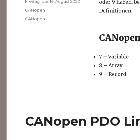
Veröffentlicht
Freitag, der 14. August 2020
oder 9 haben, b
am
Kategorien
CANopen
Definitionen.
Schlagwörter
CANopen
CANopen 
7 – Variable
8 – Array
9 – Record
CANopen PDO Li