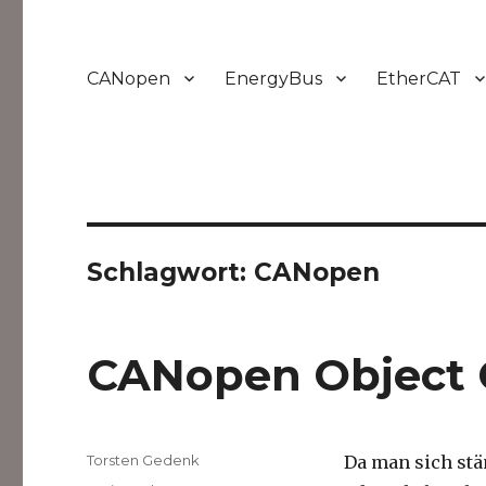
CANopen
EnergyBus
EtherCAT
Schlagwort:
CANopen
CANopen Object
Autor
Torsten Gedenk
Da man sich stän