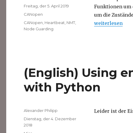
Veröffentlicht
Freitag, der 5. April 2019
Funktionen um 
am
Kategorien
CANopen
um die Zustände
Schlagwörter
„CANopen Netz
CANopen
,
Heartbeat
,
NMT
,
weiterlesen
Node Guarding
(English) Using 
with Python
Autor
Alexander Philipp
Leider ist der E
Veröffentlicht
Dienstag, der 4. Dezember
am
2018