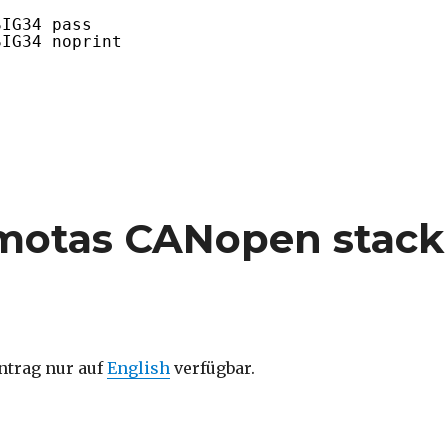
SIG34 pass
SIG34 noprint
 34 in GDB | SIG34“
emotas CANopen stack
intrag nur auf
English
verfügbar.