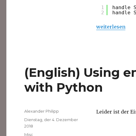
1
handle 
2
handle 
„Real-time event
weiterlesen
(English) Using 
with Python
Autor
Alexander Philipp
Leider ist der E
Veröffentlicht
Dienstag, der 4. Dezember
am
2018
Kategorien
Misc