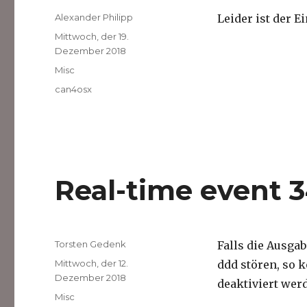
Autor
Alexander Philipp
Leider ist der E
Veröffentlicht
Mittwoch, der 19.
am
Dezember 2018
Kategorien
Misc
Schlagwörter
can4osx
Real-time event 3
Autor
Torsten Gedenk
Falls die Ausga
Veröffentlicht
Mittwoch, der 12.
ddd stören, so
am
Dezember 2018
deaktiviert wer
Kategorien
Misc