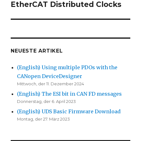
EtherCAT Distributed Clocks
Nächster
Beitrag:
NEUESTE ARTIKEL
(English) Using multiple PDOs with the
CANopen DeviceDesigner
Mittwoch, der 11. Dezember 2024
(English) The ESI bit in CAN FD messages
Donnerstag, der 6. April 2023
(English) UDS Basic Firmware Download
Montag, der 27. März 2023