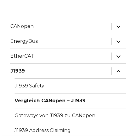
Unterme
CANopen
anzeige
Unterme
EnergyBus
anzeige
Unterme
EtherCAT
anzeige
Unterme
J1939
anzeige
J1939 Safety
Vergleich CANopen – J1939
Gateways von J1939 zu CANopen
J1939 Address Claiming