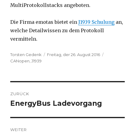
MultiProtokollstacks angeboten.
Die Firma emotas bietet ein
J1939 Schulung
an,
welche Detailwissen zu dem Protokoll
vermitteln.
Autor
Veröffentlicht
Kategorien
Torsten Gedenk
Freitag, der 26. August 2016
am
CANopen
,
J1939
Beitragsnavigation
ZURÜCK
EnergyBus Ladevorgang
Vorheriger
Beitrag:
WEITER