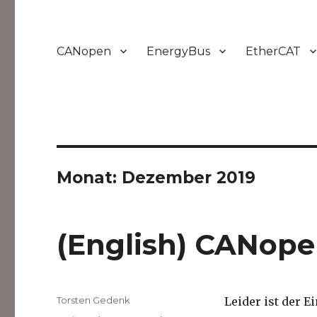
CANopen
EnergyBus
EtherCAT
Monat:
Dezember 2019
(English) CANop
Autor
Torsten Gedenk
Leider ist der E