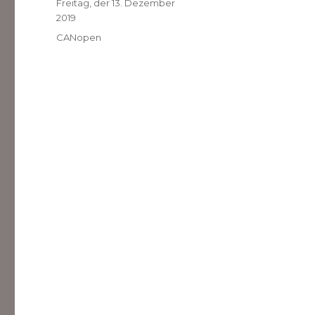
Veröffentlicht
Freitag, der 13. Dezember
am
2019
Kategorien
CANopen