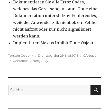
Dokumentieren Sie alle Error Codes,
welches das Gerät senden kann. Ohne eine
Dokumentation unterstützter Fehlercodes,
weiß der Anwender z.B. nicht ob ein Fehler
nicht auftrat oder nur nicht signalisiert
werden kann.
Implentieren Sie das Inhibit Time Objekt.
Autor
Veröffentlicht
Kategorien
Torsten Gedenk
Dienstag, der 29. Mai 2018
CANopen
Schlagwörter
am
CANopen
,
Emergency
SU
Suche
nach: