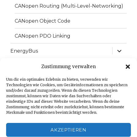
CANopen Routing (Multi-Level-Networking)
CANopen Object Code
CANopen PDO Linking
Unterme
EnergyBus
anzeige
Unterme
EtherCAT
Zustimmung verwalten
anzeige
Unterme
Um dir ein optimales Erlebnis zu bieten, verwenden wir
J1939
anzeige
Technologien wie Cookies, um Geräteinformationen zu speichern
und/oder darauf zuzugreifen. Wenn du diesen Technologien
Unterme
Sprache:
zustimmst, können wir Daten wie das Surfverhalten oder
anzeige
eindeutige IDs auf dieser Website verarbeiten. Wenn du deine
Zustimmung nicht erteilst oder zurückziehst, können bestimmte
Impressum
Merkmale und Funktionen beeinträchtigt werden.
Datenschutzerklärung
AKZEPTIEREN