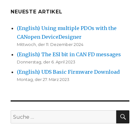
NEUESTE ARTIKEL
(English) Using multiple PDOs with the
CANopen DeviceDesigner
Mittwoch, der 11. Dezember 2024
(English) The ESI bit in CAN FD messages
Donnerstag, der 6. April 2023
(English) UDS Basic Firmware Download
Montag, der 27. März 2023
SU
Suche
nach: