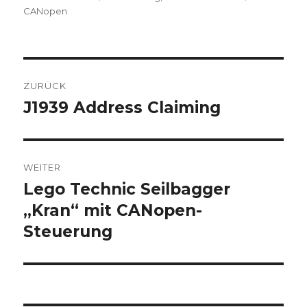
am
CANopen
Beitragsnavigation
ZURÜCK
J1939 Address Claiming
Vorheriger
Beitrag:
WEITER
Lego Technic Seilbagger
Nächster
Beitrag:
„Kran“ mit CANopen-
Steuerung