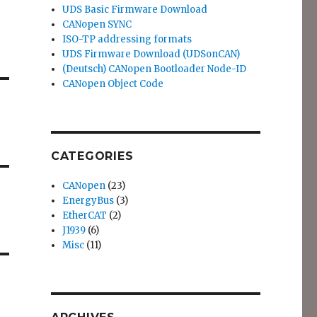
UDS Basic Firmware Download
CANopen SYNC
ISO-TP addressing formats
UDS Firmware Download (UDSonCAN)
(Deutsch) CANopen Bootloader Node-ID
CANopen Object Code
CATEGORIES
CANopen
(23)
EnergyBus
(3)
EtherCAT
(2)
J1939
(6)
Misc
(11)