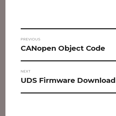
Post
PREVIOUS
navigation
CANopen Object Code
Previous
post:
NEXT
UDS Firmware Download
Next
post: