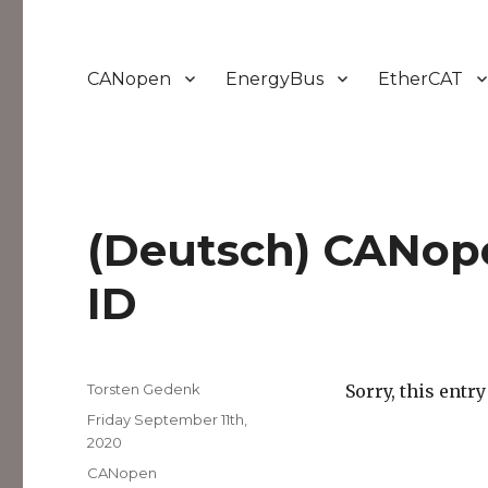
CANopen
EnergyBus
EtherCAT
(Deutsch) CANop
ID
Author
Torsten Gedenk
Sorry, this entry
Posted
Friday September 11th,
on
2020
Categories
CANopen