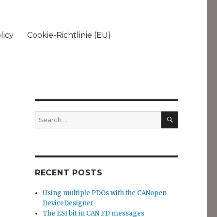
licy
Cookie-Richtlinie (EU)
SEARCH
Search
for:
RECENT POSTS
Using multiple PDOs with the CANopen
DeviceDesigner
The ESI bit in CAN FD messages