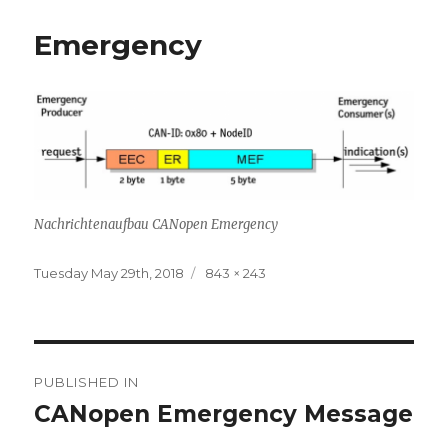
Emergency
Nachrichtenaufbau CANopen Emergency
Posted
Full
Tuesday May 29th, 2018
843 × 243
on
size
Post
PUBLISHED IN
navigation
CANopen Emergency Message