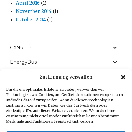
April 2016
(1)
November 2014
(1)
October 2014
(1)
expand
CANopen
child
menu
expand
EnergyBus
child
menu
expand
EtherCAT
Zustimmung verwalten
child
menu
expand
Um dir ein optimales Erlebnis zu bieten, verwenden wir
J1939
child
Technologien wie Cookies, um Geräteinformationen zu speichern
menu
und/oder darauf zuzugreifen. Wenn du diesen Technologien
expand
Language:
zustimmst, können wir Daten wie das Surfverhalten oder
child
eindeutige IDs auf dieser Website verarbeiten. Wenn du deine
menu
Zustimmung nicht erteilst oder zurückziehst, können bestimmte
Imprint
Merkmale und Funktionen beeinträchtigt werden.