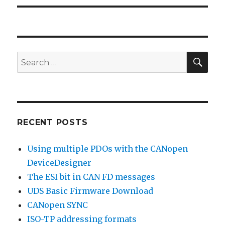
SEA
Search
for:
RECENT POSTS
Using multiple PDOs with the CANopen
DeviceDesigner
The ESI bit in CAN FD messages
UDS Basic Firmware Download
CANopen SYNC
ISO-TP addressing formats