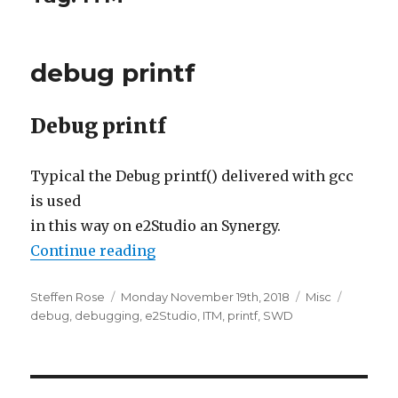
debug printf
Debug printf
Typical the Debug printf() delivered with gcc
is used
in this way on e2Studio an Synergy.
“debug printf”
Continue reading
Author
Posted
Categories
Tags
Steffen Rose
Monday November 19th, 2018
Misc
on
debug
,
debugging
,
e2Studio
,
ITM
,
printf
,
SWD