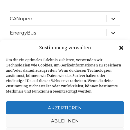
expand
CANopen
child
menu
expand
EnergyBus
child
menu
expand
EtherCAT
Zustimmung verwalten
child
menu
expand
Um dir ein optimales Erlebnis zu bieten, verwenden wir
J1939
child
Technologien wie Cookies, um Geräteinformationen zu speichern
menu
und/oder darauf zuzugreifen. Wenn du diesen Technologien
expand
Language:
zustimmst, können wir Daten wie das Surfverhalten oder
child
eindeutige IDs auf dieser Website verarbeiten. Wenn du deine
menu
Zustimmung nicht erteilst oder zurückziehst, können bestimmte
Imprint
Merkmale und Funktionen beeinträchtigt werden.
Privacy Policy
AKZEPTIEREN
Cookie-Richtlinie (EU)
ABLEHNEN