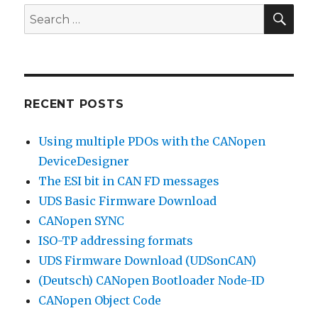
SEA
Search
for:
RECENT POSTS
Using multiple PDOs with the CANopen
DeviceDesigner
The ESI bit in CAN FD messages
UDS Basic Firmware Download
CANopen SYNC
ISO-TP addressing formats
UDS Firmware Download (UDSonCAN)
(Deutsch) CANopen Bootloader Node-ID
CANopen Object Code