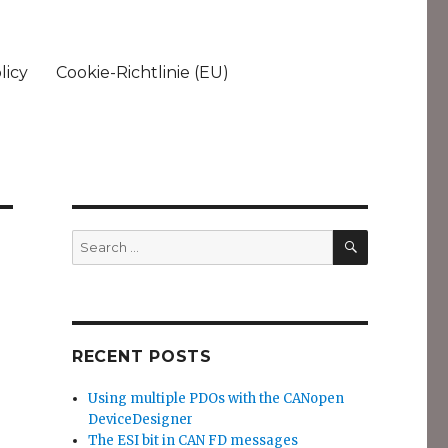
licy
Cookie-Richtlinie (EU)
SEARCH
Search
for:
RECENT POSTS
Using multiple PDOs with the CANopen
DeviceDesigner
The ESI bit in CAN FD messages