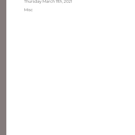
Posted
Thursday March 11th, 2021
on
Categories
Misc