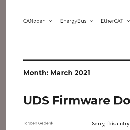
CANopen
EnergyBus
EtherCAT
Month:
March 2021
UDS Firmware D
Author
Torsten Gedenk
Sorry, this entry