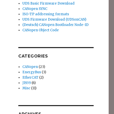
UDS Basic Firmware Download
CANopen SYNC
ISO-TP addressing formats
UDS Firmware Download (UDSonCAN)
(Deutsch) CANopen Bootloader Node-ID
CANopen Object Code
CATEGORIES
CANopen
(23)
EnergyBus
(3)
EtherCAT
(2)
J1939
(6)
Misc
(11)