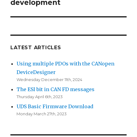
post:
development
LATEST ARTICLES
Using multiple PDOs with the CANopen
DeviceDesigner
Wednesday December 11th, 2024
The ESI bit in CAN FD messages
Thursday April 6th, 2023
UDS Basic Firmware Download
Monday March 27th, 2023