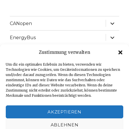
expand
CANopen
child
menu
expand
EnergyBus
child
menu
expand
EtherCAT
Zustimmung verwalten
child
menu
expand
Um dir ein optimales Erlebnis zu bieten, verwenden wir
J1939
child
Technologien wie Cookies, um Geräteinformationen zu speichern
menu
und/oder darauf zuzugreifen. Wenn du diesen Technologien
expand
Language:
zustimmst, können wir Daten wie das Surfverhalten oder
child
eindeutige IDs auf dieser Website verarbeiten. Wenn du deine
menu
Zustimmung nicht erteilst oder zurückziehst, können bestimmte
Imprint
Merkmale und Funktionen beeinträchtigt werden.
Privacy Policy
AKZEPTIEREN
Cookie-Richtlinie (EU)
ABLEHNEN