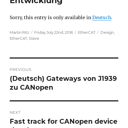
Entwicklung
Sorry, this entry is only available in
Deutsch
.
Author
Posted
Categories
Tags
Martin Ritz
Friday July 22nd, 2016
EtherCAT
Design
,
on
EtherCAT
,
Slave
Post
PREVIOUS
navigation
(Deutsch) Gateways von J1939
Previous
post:
zu CANopen
NEXT
Fast track for CANopen device
Next