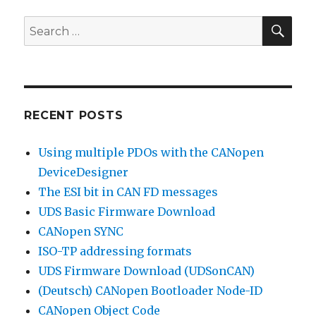
SEA
Search
for:
RECENT POSTS
Using multiple PDOs with the CANopen
DeviceDesigner
The ESI bit in CAN FD messages
UDS Basic Firmware Download
CANopen SYNC
ISO-TP addressing formats
UDS Firmware Download (UDSonCAN)
(Deutsch) CANopen Bootloader Node-ID
CANopen Object Code