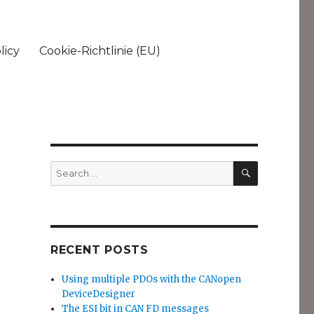
licy
Cookie-Richtlinie (EU)
SEARCH
Search
for:
RECENT POSTS
Using multiple PDOs with the CANopen
DeviceDesigner
The ESI bit in CAN FD messages