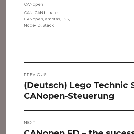
on
Categories
CANopen
Tags
CAN
,
CAN bit rate
,
CANopen
,
emotas
,
LSS
,
Node-ID
,
Stack
Post
PREVIOUS
navigation
(Deutsch) Lego Technic 
Previous
post:
CANopen-Steuerung
NEXT
CANopen FD – the suces
Next