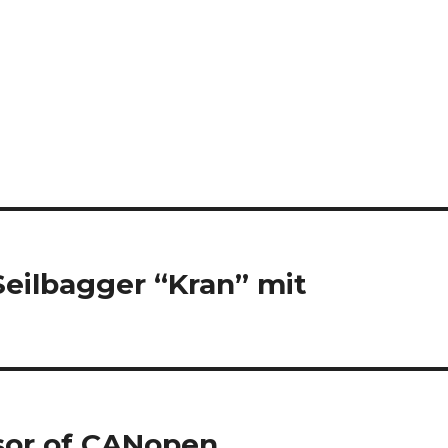
Seilbagger “Kran” mit
sor of CANopen