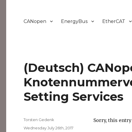
CANopen
EnergyBus
EtherCAT
(Deutsch) CANop
Knotennummerve
Setting Services
Author
Torsten Gedenk
Sorry, this entry
Posted
Wednesday July 26th, 2017