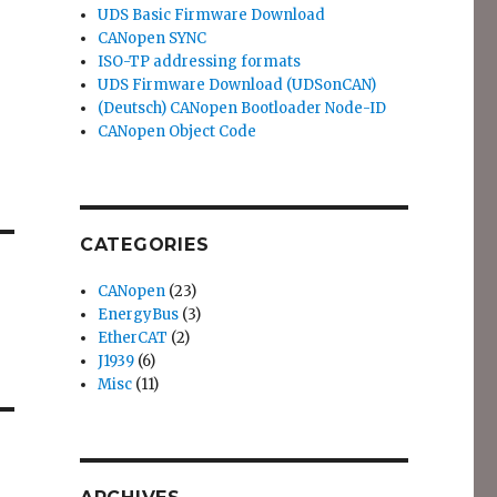
UDS Basic Firmware Download
CANopen SYNC
ISO-TP addressing formats
UDS Firmware Download (UDSonCAN)
(Deutsch) CANopen Bootloader Node-ID
CANopen Object Code
CATEGORIES
CANopen
(23)
EnergyBus
(3)
EtherCAT
(2)
J1939
(6)
Misc
(11)